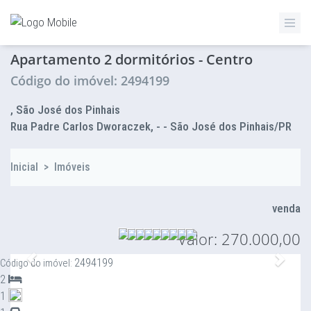
ZETTAZ Imóveis
Apartamento 2 dormitórios - Centro
Código do imóvel: 2494199
, São José dos Pinhais
Rua Padre Carlos Dworaczek, - - São José dos Pinhais/PR
Inicial
>
Imóveis
venda
Valor: 270.000,00
Anterior
Proxi
2494199
Código do imóvel:
2
1