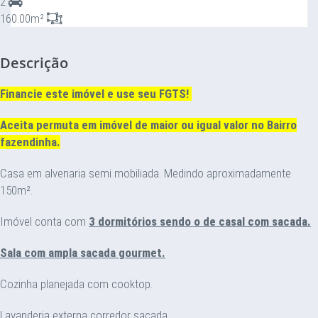
2
160.00m²
Descrição
Financie este imóvel e use seu FGTS!
Aceita permuta em imóvel de maior ou igual valor no Bairro
fazendinha.
Casa em alvenaria semi mobiliada. Medindo aproximadamente
150m².
Imóvel conta com
3 dormitórios sendo o de casal com sacada.
Sala com ampla sacada gourmet.
Cozinha planejada com cooktop.
Lavanderia externa corredor sacada.