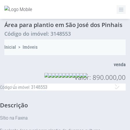
ZETTAZ Imóveis
Área para plantio em São José dos Pinhais
Código do imóvel: 3148553
Inicial
>
Imóveis
venda
Valor: 890.000,00
Anterior
Proxi
3148553
Código do imóvel:
Descrição
Sítio na Faxina.