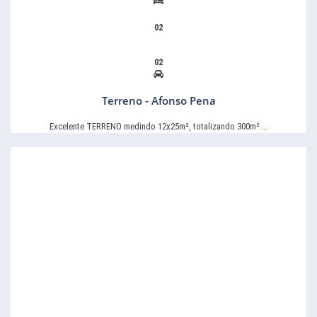
02
02
Terreno - Afonso Pena
Excelente TERRENO medindo 12x25m², totalizando 300m².…