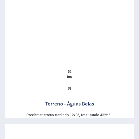
02
01
Terreno - Águas Belas
Excelente terreno medindo 12x36, totalizando 432m²…