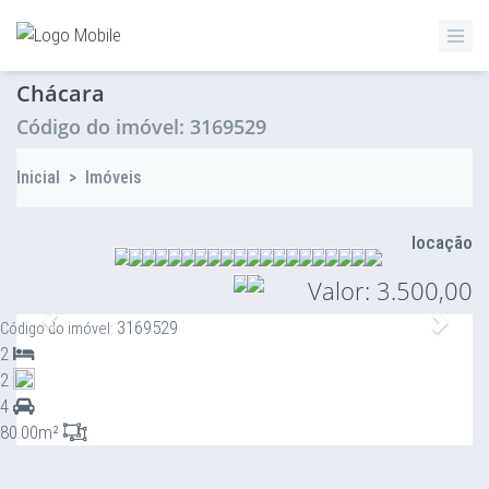
ZETTAZ Imóveis
Chácara
Código do imóvel: 3169529
Inicial
>
Imóveis
locação
Valor: 3.500,00
Anterior
Proxi
3169529
Código do imóvel:
2
2
4
80.00m²