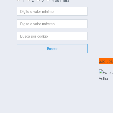
1
2
3
4 ou mais
Buscar
São Jos