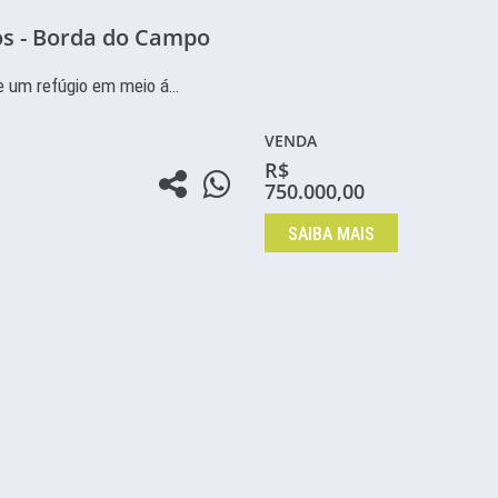
os - Borda do Campo
e um refúgio em meio á…
VENDA
R$
750.000,00
SAIBA MAIS