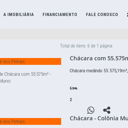
A IMOBILIÁRIA
FINANCIAMENTO
FALE CONOSCO
Total de itens: 6 de 1 página
Chácara com 55.575m²
é dos Pinhais
Chácara medindo 55.575,19m²,
6
2
Chácara - Colônia Mu
é dos Pinhais