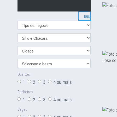
Buscar
Quartos
1
2
3
4 ou mais
Banheiros
1
2
3
4 ou mais
Vagas