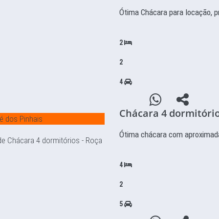
Ótima Chácara para locação, p
2
2
4
Chácara 4 dormitório
é dos Pinhais
Ótima chácara com aproximad
4
2
5