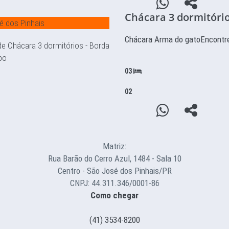
Chácara 3 dormitóri
é dos Pinhais
Chácara Arma do gatoEncontr
03
02
Matriz:
Rua Barão do Cerro Azul, 1484 - Sala 10
Centro - São José dos Pinhais/PR
CNPJ: 44.311.346/0001-86
Como chegar
(41) 3534-8200