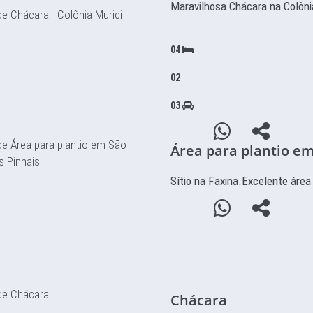
Maravilhosa Chácara na Colôni
04
02
03
Área para plantio em
Sítio na Faxina.Excelente área 
Chácara